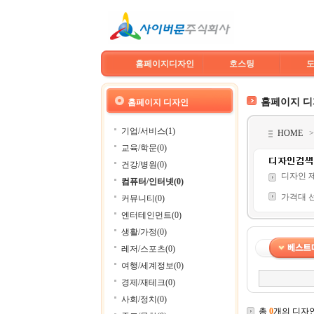
홈페이지디자인
호스팅
홈페이지 
홈페이지 디자인
기업/서비스(1)
HOME
교육/학문(0)
건강/병원(0)
디자인 
컴퓨터/인터넷(0)
가격대 
커뮤니티(0)
엔터테인먼트(0)
생활/가정(0)
레저/스포츠(0)
여행/세계정보(0)
경제/재테크(0)
사회/정치(0)
총
0
개의 디자