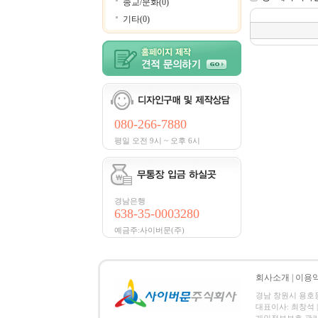
종교/문화(0)
기타(0)
080-266-7880
평일 오전 9시 ~ 오후 6시
경남은행
638-35-0003280
예금주:사이버문(주)
회사소개
|
이용
경남 창원시 용호동 4
대표이사: 최창석 | 